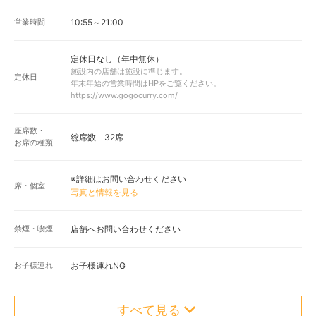
営業時間
10:55～21:00
定休日なし（年中無休）
施設内の店舗は施設に準じます。
定休日
年末年始の営業時間はHPをご覧ください。
https://www.gogocurry.com/
座席数・
総席数 32席
お席の種類
※詳細はお問い合わせください
席・個室
写真と情報を見る
禁煙・喫煙
店舗へお問い合わせください
お子様連れ
お子様連れNG
すべて見る